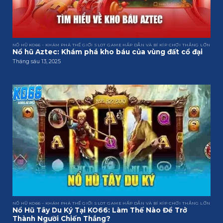
thưởng gấp hàng trăm lần số tiền cược.
Tốc độ quay nhanh – kết quả tức thì:
Không cần chờ đợi lâu, mỗi lần quay đều
hồi hộp và đáng mong đợi.
NỔ HŨ KO66 – KHÁM PHÁ THẾ GIỚI SLOT GAME HẤP DẪN VÀ BÍ KÍP CHƠI THẮNG LỚN
Nổ hũ Aztec: Khám phá kho báu của vùng đất cổ đại
Tháng sáu 13, 2025
Chiến lược chơi:
Bắt nhịp chu kỳ nổ: Theo dõi thời điểm hũ
thường xuyên nổ để đặt cược đúng lúc.
Phân bổ vốn linh hoạt: Không dồn hết ngân
sách cho vài lượt quay, hãy trải đều để nắm
bắt cơ hội tốt nhất.
XGAME – Slot game thân
thiện cho cả người mới
NỔ HŨ KO66 – KHÁM PHÁ THẾ GIỚI SLOT GAME HẤP DẪN VÀ BÍ KÍP CHƠI THẮNG LỚN
XGAME nổi tiếng nhờ cách chơi đơn giản, dễ
Nổ Hũ Tây Du Ký Tại KO66: Làm Thế Nào Để Trở
Thành Người Chiến Thắng?
hiểu, giao diện hiện đại nhưng vẫn đảm bảo