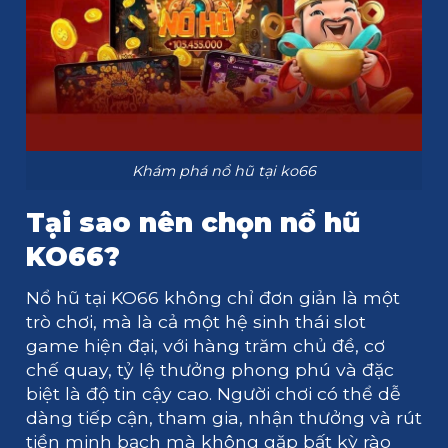
Khám phá nổ hũ tại ko66
Tại sao nên chọn nổ hũ
KO66?
Nổ hũ tại KO66 không chỉ đơn giản là một
trò chơi, mà là cả một hệ sinh thái slot
game hiện đại, với hàng trăm chủ đề, cơ
chế quay, tỷ lệ thưởng phong phú và đặc
biệt là độ tin cậy cao. Người chơi có thể dễ
dàng tiếp cận, tham gia, nhận thưởng và rút
tiền minh bạch mà không gặp bất kỳ rào