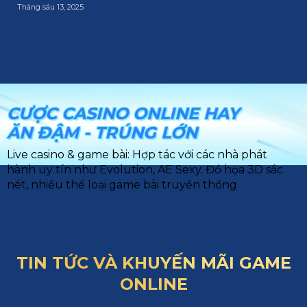
Tháng sáu 13, 2025
khả năng thắng cao. Đây là tựa game phù
hợp với cả người mới bắt đầu lẫn những tay
chơi nhiều kinh nghiệm muốn đổi gió.
Ưu điểm nổi bật:
Giao diện bắt mắt, dễ sử dụng: Dù bạn
CƯỢC CASINO ONLINE HAY
chưa từng chơi slot cũng có thể thành
ĂN ĐẬM - TRÚNG LỚN
thạo sau vài lần thử.
Live casino & game bài: Hợp tác với các nhà phát
Phần thưởng đa tầng: Không chỉ có
hành uy tín như Evolution, AE Sexy. Đồ họa 3D sắc
Jackpot, mà còn nhiều phần thưởng phụ
nét, nhiều thể loại game bài truyền thống
như nhân hệ số, thưởng ngẫu nhiên.
Nhiều dòng trả thưởng: Dễ dàng giành
chiến thắng với các biểu tượng nối liền
theo nhiều hướng khác nhau.
TIN TỨC VÀ KHUYẾN MÃI GAME
ONLINE
Chiến lược chơi: