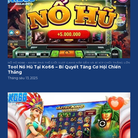
giành phần thưởng khủng.
JILI – Vua nổ hũ không thể
thiếu tại KO66
JILI Slot là cái tên đình đám trong cộng
đồng nổ hũ châu Á. Với thiết kế đồ họa ấn
tượng, âm thanh chân thực và tần suất nổ
NỔ HŨ KO66 – KHÁM PHÁ THẾ GIỚI SLOT GAME HẤP DẪN VÀ BÍ KÍP CHƠI THẮNG LỚN
thưởng cao, JILI là lựa chọn không thể bỏ
Tool Nổ Hũ Tại Ko66 – Bí Quyết Tăng Cơ Hội Chiến
qua nếu bạn đang tìm kiếm những chiến
Thắng
Tháng sáu 13, 2025
thắng ngoạn mục.
Ưu điểm nổi bật:
Đồ họa đỉnh cao: Hình ảnh sắc nét, hiệu
ứng đặc biệt lôi cuốn người chơi từ cái
nhìn đầu tiên.
Jackpot khủng: Cơ hội nhận về phần